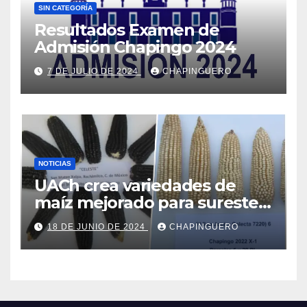
SIN CATEGORÍA
Resultados Examen de
Admisión Chapingo 2024
7 DE JULIO DE 2024
CHAPINGUERO
NOTICIAS
UACh crea variedades de
maíz mejorado para sureste
de Edo.Mex y Valles Altos
18 DE JUNIO DE 2024
CHAPINGUERO
Centrales