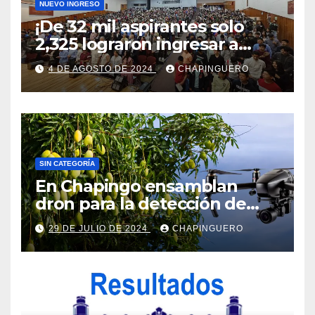
NUEVO INGRESO
¡De 32 mil aspirantes solo
2,325 lograron ingresar a
Chapingo!
4 DE AGOSTO DE 2024
CHAPINGUERO
SIN CATEGORÍA
En Chapingo ensamblan
dron para la detección de
frutos maduros de mango
29 DE JULIO DE 2024
CHAPINGUERO