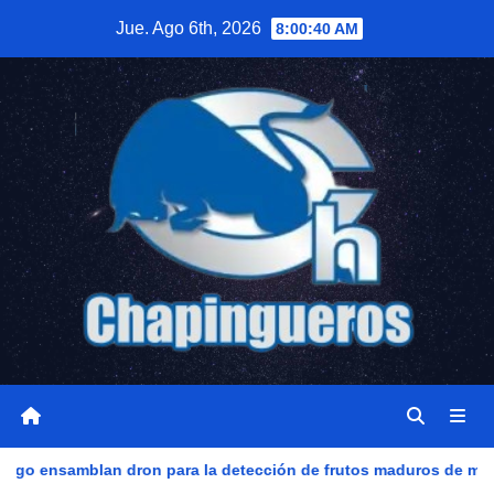
Saltar
Jue. Ago 6th, 2026
8:00:42 AM
al
contenido
 para la detección de frutos maduros de mango
Resultad