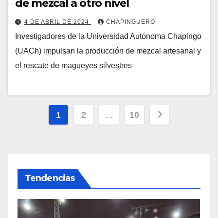
de mezcal a otro nivel
4 DE ABRIL DE 2024
CHAPINGUERO
Investigadores de la Universidad Autónoma Chapingo
(UACh) impulsan la producción de mezcal artesanal y
el rescate de magueyes silvestres
Paginación
1
2
…
10
de
entradas
Tendencias