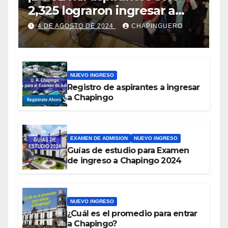
2,325 lograron ingresar a
Chapingo!
4 DE AGOSTO DE 2024
CHAPINGUERO
NUEVO INGRESO
Registro de aspirantes a ingresar
a Chapingo
EXAMEN DE ADMISION
NUEVO INGRESO
Guías de estudio para Examen
de ingreso a Chapingo 2024
NUEVO INGRESO
¿Cuál es el promedio para entrar
a Chapingo?