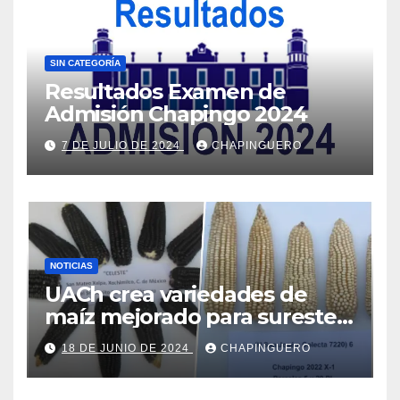
SIN CATEGORÍA
Resultados Examen de
Admisión Chapingo 2024
7 DE JULIO DE 2024
CHAPINGUERO
NOTICIAS
UACh crea variedades de
maíz mejorado para sureste
de Edo.Mex y Valles Altos
18 DE JUNIO DE 2024
CHAPINGUERO
Centrales