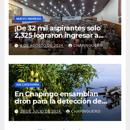
NUEVO INGRESO
¡De 32 mil aspirantes solo
2,325 lograron ingresar a
Chapingo!
4 DE AGOSTO DE 2024
CHAPINGUERO
SIN CATEGORÍA
En Chapingo ensamblan
dron para la detección de
frutos maduros de mango
29 DE JULIO DE 2024
CHAPINGUERO