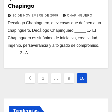
Chapingo
16 DE NOVIEMBRE DE 2009
CHAPINGUERO
Decálogo Chapinguero, diez cosas que definen a un
chapinguero. Decálogo Chapinguero _____ 1.- El
Chapinguero es sinónimo de iniciativa, creatividad,
ingenio, perseverancia y alto grado de compromiso.
_____ 2.- A…
Paginación
1
…
9
10
de
entradas
Tendencias