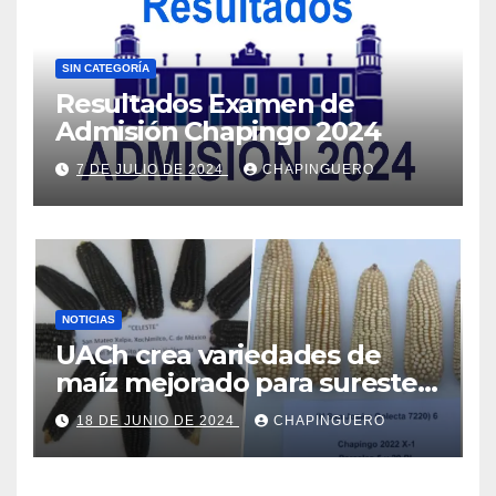
SIN CATEGORÍA
Resultados Examen de
Admisión Chapingo 2024
7 DE JULIO DE 2024
CHAPINGUERO
NOTICIAS
UACh crea variedades de
maíz mejorado para sureste
de Edo.Mex y Valles Altos
18 DE JUNIO DE 2024
CHAPINGUERO
Centrales