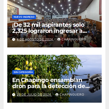
NUEVO INGRESO
¡De 32 mil aspirantes solo
2,325 lograron ingresar a
Chapingo!
4 DE AGOSTO DE 2024
CHAPINGUERO
SIN CATEGORÍA
En Chapingo ensamblan
dron para la detección de
frutos maduros de mango
29 DE JULIO DE 2024
CHAPINGUERO