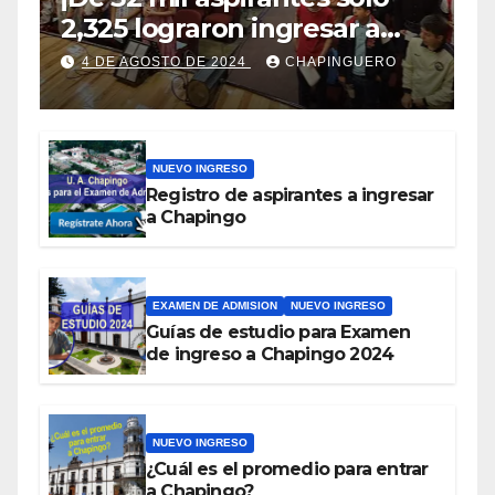
2,325 lograron ingresar a
Chapingo!
4 DE AGOSTO DE 2024
CHAPINGUERO
NUEVO INGRESO
Registro de aspirantes a ingresar
a Chapingo
EXAMEN DE ADMISION
NUEVO INGRESO
Guías de estudio para Examen
de ingreso a Chapingo 2024
NUEVO INGRESO
¿Cuál es el promedio para entrar
a Chapingo?