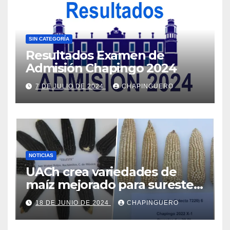
SIN CATEGORÍA
Resultados Examen de
Admisión Chapingo 2024
7 DE JULIO DE 2024
CHAPINGUERO
NOTICIAS
UACh crea variedades de
maíz mejorado para sureste
de Edo.Mex y Valles Altos
18 DE JUNIO DE 2024
CHAPINGUERO
Centrales