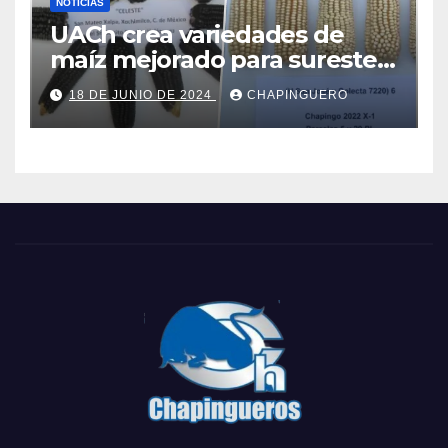
NOTICIAS
UACh crea variedades de
maíz mejorado para sureste
de Edo.Mex y Valles Altos
18 DE JUNIO DE 2024
CHAPINGUERO
Centrales