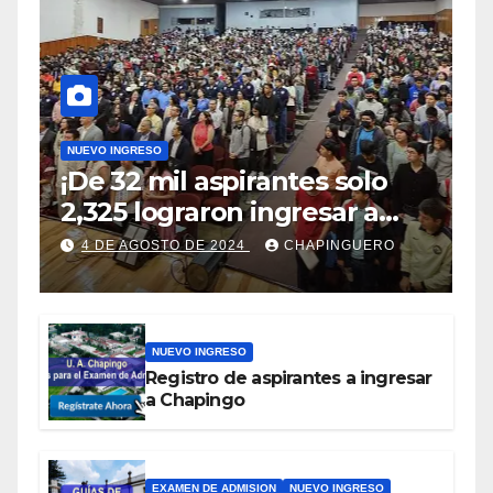
NUEVO INGRESO
¡De 32 mil aspirantes solo
2,325 lograron ingresar a
Chapingo!
4 DE AGOSTO DE 2024
CHAPINGUERO
NUEVO INGRESO
Registro de aspirantes a ingresar
a Chapingo
EXAMEN DE ADMISION
NUEVO INGRESO