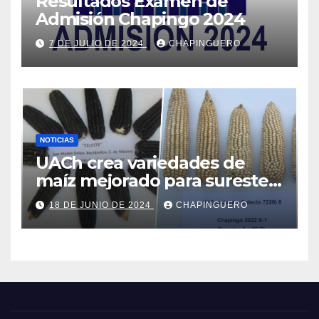
Resultados Examen de
Admisión Chapingo 2024
7 DE JULIO DE 2024
CHAPINGUERO
NOTICIAS
UACh crea variedades de
maíz mejorado para sureste
de Edo.Mex y Valles Altos
18 DE JUNIO DE 2024
CHAPINGUERO
Centrales