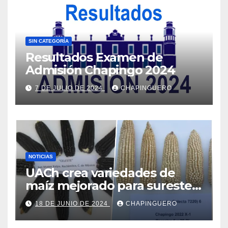
SIN CATEGORÍA
Resultados Examen de
Admisión Chapingo 2024
7 DE JULIO DE 2024
CHAPINGUERO
NOTICIAS
UACh crea variedades de
maíz mejorado para sureste
de Edo.Mex y Valles Altos
18 DE JUNIO DE 2024
CHAPINGUERO
Centrales