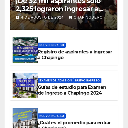
¡De 32 mil aspirantes solo
2,325 lograron ingresar a
Chapingo!
4 DE AGOSTO DE 2024
CHAPINGUERO
NUEVO INGRESO
Registro de aspirantes a ingresar
a Chapingo
EXAMEN DE ADMISION
NUEVO INGRESO
Guías de estudio para Examen
de ingreso a Chapingo 2024
NUEVO INGRESO
¿Cuál es el promedio para entrar