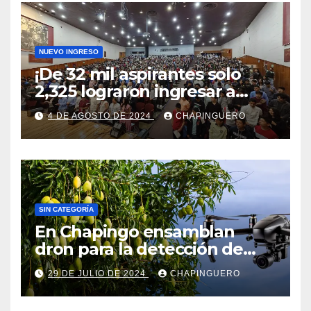
NUEVO INGRESO
¡De 32 mil aspirantes solo
2,325 lograron ingresar a
Chapingo!
4 DE AGOSTO DE 2024
CHAPINGUERO
SIN CATEGORÍA
En Chapingo ensamblan
dron para la detección de
frutos maduros de mango
29 DE JULIO DE 2024
CHAPINGUERO