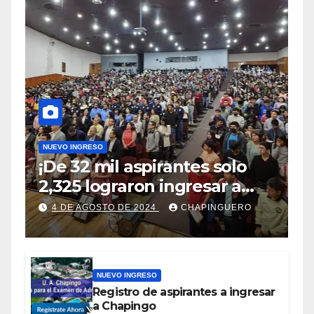
NUEVO INGRESO
¡De 32 mil aspirantes solo
2,325 lograron ingresar a
Chapingo!
4 DE AGOSTO DE 2024
CHAPINGUERO
NUEVO INGRESO
Registro de aspirantes a ingresar
a Chapingo