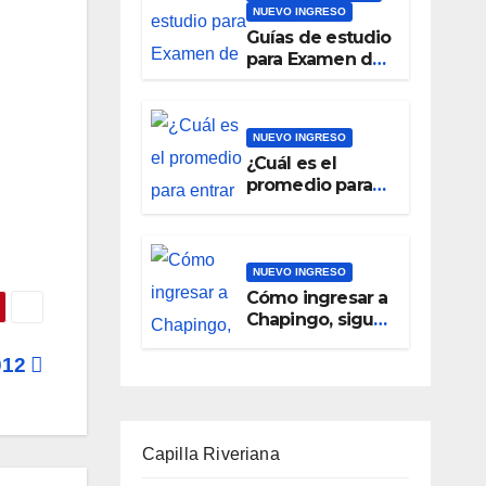
NUEVO INGRESO
Guías de estudio
para Examen de
ingreso a
Chapingo 2024
NUEVO INGRESO
¿Cuál es el
promedio para
entrar a
Chapingo?
NUEVO INGRESO
Cómo ingresar a
Chapingo, sigue
estas
indicaciones
012
Capilla Riveriana