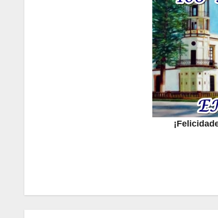
¡Felicida
Navegación
de
entradas