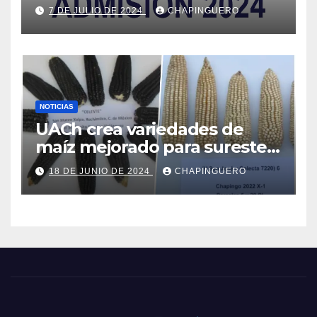
7 DE JULIO DE 2024
CHAPINGUERO
NOTICIAS
UACh crea variedades de
maíz mejorado para sureste
de Edo.Mex y Valles Altos
18 DE JUNIO DE 2024
CHAPINGUERO
Centrales