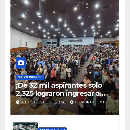
NUEVO INGRESO
¡De 32 mil aspirantes solo
2,325 lograron ingresar a
Chapingo!
4 DE AGOSTO DE 2024
CHAPINGUERO
NUEVO INGRESO