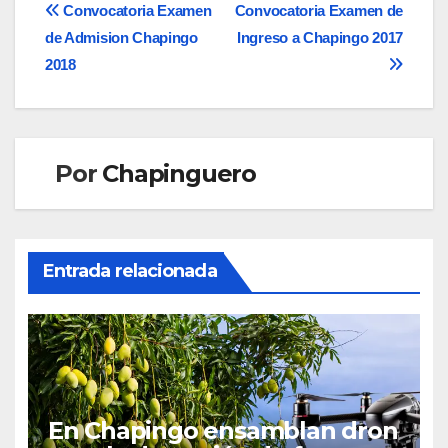
Navegación
Convocatoria Examen
Convocatoria Examen de
de Admision Chapingo
Ingreso a Chapingo 2017
de
2018
entradas
Por
Chapinguero
Entrada relacionada
En Chapingo ensamblan dron